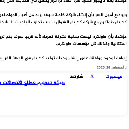
مؤكدا، بأنه لا يجوز التفرد في اتخاذ أي قرار يتعلق في المدينة مثل 
ويوضح أمين السر بأن إنشاء شركة خاصة سوف يزيد من أعباء المواطنين
كهرباء طولكرم مع شركة كهرباء الشمال بسبب تجارب البلديات السابقة
المتتالية وكذلك كل مؤسسات طولكرم.
إضافة لوجود موافقة على إنشاء محطة توليد كهرباء في الجهة الغربية قرب جامعة الخضوري لإنتاج 100 ميجا من الكهرباء، وبا
أغسطس 26, 2025
طباعة
تيلقرام
ماسنجر
ماسنجر
واتساب
مشاركة
لينكدإن
‫X
هيئة
‫Pocket
طباعة
مشاركة
لينكدإن
فيسبوك
بينتيريست
Odnoklassniki
فيسبوك
‫X
شاركها
هيئة تنظيم قطاع الاتصالات 
عبر
عبر
تنظيم
البريد
قطاع
البريد
الاتصالات
تعقد
جلستها
العشرين