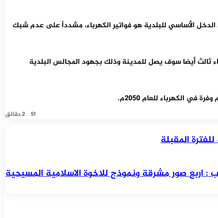
لدخل الأساسي للبلدية هو فواتير الكهرباء، مشدداً على عدم شبك
ن الكهرباء من خط كهرباء صرة، وهناك خط كهرباء ثالث أيضا سوف يصل للمدينة وذلك بجهود المجالس البلدية
51
2 دقائق
لفترة المقبلة
: اربع صور مشرقة ونموذج للاخوة الاسلامية المسيحية