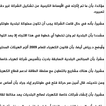
مؤكدا، بأن ما تم إثارته في الأوساط الكرمية عن تشكيل الشركة غير 
تعبيره.
مشيراُ، بأنه في حال قامت الشركة يجب أن تكون مملوكة لبلدية طولكرم
مشددا بأن البلدية لم ولن تخطوا أي خطوة في هذا الاتجاه إلا بعد التوا
وأوضح د.رياض أيضا، بأن قانون الكهرباء للعام 2009 ألزم الهيئات المحلية بإنشاء شركات كهرباء أو الانضمام إلى شركات كهرباء قائمة.
مشراُ، بأن المجالس البلدية السابقة بادرت بتأسيس شركة كهرباء خاصة با
مشيرا، بأن هناك مشاريع بالتعاون مع سلطة الطاقة لدعم قطاع الكهرباء في طولكرم أهمها إنشاء مح
ومن ناحيته، قال أمين سر حركة فتح في طولكرم إياد جراد بأن أساس عم
مشيرا، بأن إنشاء شركات خاصة للكهرباء لصالح البلديات يعد مخالفا لقا