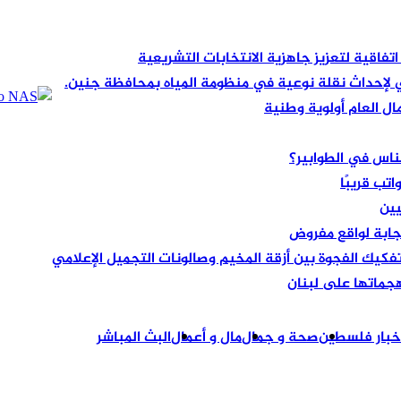
 اتفاقية لتعزيز جاهزية الانتخابات التشريعية
ي لإحداث نقلة نوعية في منظومة المياه بمحافظة جنين.
ل العام أولوية وطنية
لناس في الطوابير؟
تب قريبًا
جابة لواقع مفروض
تفكيك الفجوة بين أزقة المخيم وصالونات التجميل الإعلامي
هجماتها على لبنان
خبار فلسطين
صحة و جمال
مال و أعمال
البث المباشر