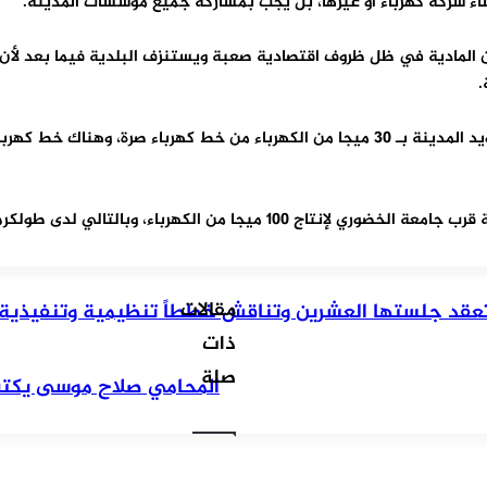
إنشاء شركة كهرباء أو غيرها، بل يجب بمشاركة جميع مؤسسات المدينة.
 المادية في ظل ظروف اقتصادية صعبة ويستنزف البلدية فيما بعد لأن ا
.
مؤكدا، بأن طولكرم ليست بحاجة لشركة كهرباء لأنه قريبا سوف يتم تزويد المدينة بـ 30 ميجا م
لتالي لدى طولكرم وفرة في الكهرباء للعام 2050م.
مقالات
تعقد جلستها العشرين وتناقش خططاً تنظيمية وتنفيذية ل
ذات
المحامي
صلة
المحامي صلاح موسى يكتب 
صلاح
موسى
يكتب
: