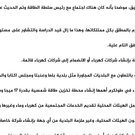
دقيق، موضحا بأنه كان هناك اجتماع مع رئيس سلطة الطاقة وتم الحديث 
 بالمطلق بكل ممتلكاتها، وهذا ما زال قيد الدراسة والتشاور على مستو
فق التام علية.
لتعاون مع البلديات المجاورة مثل بلدية بلعا وعنبتا ومجلس اكتابا والج
طة تخزين طاقة شمسية بقدرة 17 ميجا وبتمويل من البنك الدولي بقيمة 7 مليون دولار.
ل الهيئات المحلية تقديم الخدمات المجتمعية من كهرباء وماء وغيرها و
نون الهيئات المحلية، وغير ملزمة البلدية من أي جهة بإنشاء شركة خاصة.