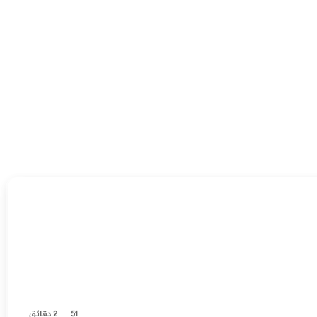
51
2 دقائق