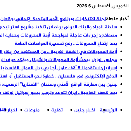
الخميس, أغسطس 6 2026
أخبار عاجلة
لجنة الانتخابات وبرنامج الأمم المتحدة الإنمائي يوقعان
سلطة المياه والبنك الدولي يواصلان تنفيذ مشروع استراتيج
مصطفى: إجراءات عاجلة لمواجهة أزمة المحروقات وحماية الما
بعد ارتفاع المحروقات.. رفع تسعيرة المواصلات العامة
أزمة المحروقات في الضفة الغربية… من المستفيد من إبقاء ا
مجلس الوزراء يبحث أزمة المحروقات والشيكل ويؤكد صرف الروا
إسرائيل: استقدمنا 5 آلاف عامل أجنبي بدل العمال الفلسطينيين
الدفع الإلكتروني في فلسطين.. خطوة نحو المستقبل أم است
جنين بين مطرقة الواقع الأمني وسندان “الفنتازيا” الرسمية: 
بعد قصف الضاحية.. إيران تتوعد وترمب يدعو إسرائيل لوقف 
الرئيسية
اخبار جنين
تقنية
منوعات
اخبار 48
ا