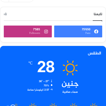
تابعنا
7٬585
75٬650
Followers
Fans
الطقس
28
℃
جنين
36º - 27º
70%
2.57 كيلومتر/ساعة
سماء صافية