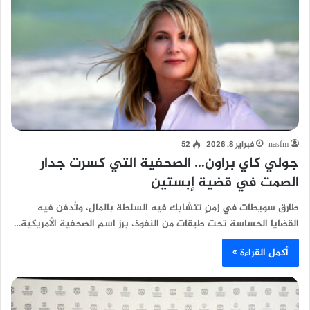
nasfm
فبراير 8, 2026
52
جولي كاي براون… الصحفية التي كسرت جدار
الصمت في قضية إبستين
طارق سويطات في زمنٍ تتشابك فيه السلطة بالمال، وتُدفن فيه
القضايا الحساسة تحت طبقات من النفوذ، برز اسم الصحفية الأمريكية…
أكمل القراءة »