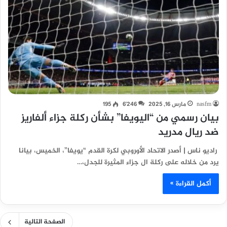
nasfm
مارس 16, 2025
6٬246
195
بيان رسمي من “اليويفا” بشأن ركلة جزاء ألفاريز
ضد ريال مدريد
راديو ناس | أصدر الاتحاد الأوروبي لكرة القدم “يويفا”، الخميس، بيانا
يرد من خلاله على ركلة ال جزاء المثيرة للجدل،…
أكمل القراءة »
الصفحة التالية