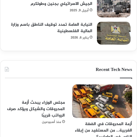
الجيش الاسرائيلي بجنين وطولكرم
أبريل 9, 2025
النيابة العامة تمدد توقيف الناطق باسم وزارة
المالية الفلسطينية
يناير 6, 2026
Recent Tech News
مجلس الوزراء يبحث أزمة
المحروقات والشيكل ويؤكد صرف
الرواتب قريبًا
منذ أسبوعين
أزمة المحروقات في الضفة
الغربية… من المستفيد من إبقاء
الناس في الطوابير؟