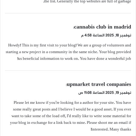
the list. Generally the top websites are full of garbage.
ي
cannabis club in madrid
:
ق
نوفمبر 18, 2025 الساعة 4:58 م
و
Howdy! This is my first visit to your blog! We are a group of volunteers and
ل
starting a new project in a community in the same niche. Your blog provided
us beneficial information to work on. You have done a wonderful job!
ي
upmarket travel companies
:
ق
نوفمبر 19, 2025 الساعة 11:08 ص
و
Please let me know if you’re looking for a author for your site. You have
ل
some really great posts and I believe I would be a good asset. If you ever
want to take some of the load off, I’d really like to write some material for
your blog in exchange for a link back to mine. Please shoot me an email if
interested. Many thanks!