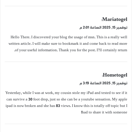
ي
Mariatogel
:
ق
نوفمبر 15, 2025 الساعة 2:01 م
و
Hello There. I discovered your blog the usage of msn. This is a really well
ل
written article. I will make sure to bookmark it and come back to read more
of your useful information. Thank you for the post. I?ll certainly return.
ي
Hometogel
:
ق
نوفمبر 15, 2025 الساعة 3:19 م
و
Yesterday, while I was at work, my cousin stole my iPad and tested to see if it
ل
can survive a 30 foot drop, just so she can be a youtube sensation. My apple
ipad is now broken and she has 83 views. I know this is totally off topic but I
had to share it with someone!