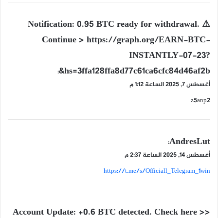
ي
⚠️ Notification: 0.95 BTC ready for withdrawal.
ق
Continue > https://graph.org/EARN-BTC-
و
INSTANTLY-07-23?
ل
hs=3ffa128ffa8d77c61ca6cfc84d46af2b&
:
أغسطس 7, 2025 الساعة 1:12 م
z5anp2
ي
AndresLut
:
ق
أغسطس 14, 2025 الساعة 2:37 م
و
https://t.me/s/Officiall_Telegram_1win
ل
ي
Account Update: +0.6 BTC detected. Check here >>