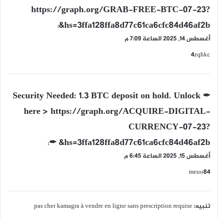
ق
https://graph.org/GRAB-FREE-BTC-07-23?
و
hs=3ffa128ffa8d77c61ca6cfc84d46af2b&
ل
:
أغسطس 14, 2025 الساعة 7:09 م
4zqhkc
ي
✒ Security Needed: 1.3 BTC deposit on hold. Unlock
ق
here > https://graph.org/ACQUIRE-DIGITAL-
و
CURRENCY-07-23?
ل
hs=3ffa128ffa8d77c61ca6cfc84d46af2b& ✒
:
أغسطس 15, 2025 الساعة 6:45 م
meuo84
تنبيه:
pas cher kamagra à vendre en ligne sans prescription requise