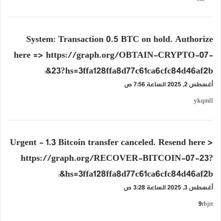
ي
System: Transaction 0.5 BTC on hold. Authorize
ق
here => https://graph.org/OBTAIN-CRYPTO-07-
و
23?hs=3ffa128ffa8d77c61ca6cfc84d46af2b&
ل
:
أغسطس 2, 2025 الساعة 7:56 ص
ykqmll
ي
Urgent - 1.3 Bitcoin transfer canceled. Resend here >
ق
https://graph.org/RECOVER-BITCOIN-07-23?
و
hs=3ffa128ffa8d77c61ca6cfc84d46af2b&
ل
:
أغسطس 3, 2025 الساعة 3:28 ص
9rbjrr