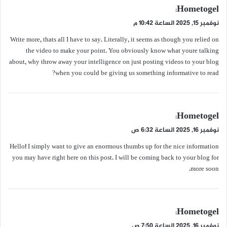
ي
Hometogel
:
ق
نوفمبر 15, 2025 الساعة 10:42 م
و
Write more, thats all I have to say. Literally, it seems as though you relied on
ل
the video to make your point. You obviously know what youre talking
about, why throw away your intelligence on just posting videos to your blog
when you could be giving us something informative to read?
ي
Hometogel
:
ق
نوفمبر 16, 2025 الساعة 6:32 ص
و
Hello! I simply want to give an enormous thumbs up for the nice information
ل
you may have right here on this post. I will be coming back to your blog for
more soon.
ي
Hometogel
:
ق
نوفمبر 16, 2025 الساعة 7:50 ص