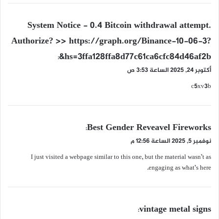
ي
System Notice - 0.4 Bitcoin withdrawal attempt.
ق
Authorize? >> https://graph.org/Binance-10-06-3?
و
hs=3ffa128ffa8d77c61ca6cfc84d46af2b&
ل
:
أكتوبر 24, 2025 الساعة 3:53 ص
c5xv3b
ي
Best Gender Reveavel Fireworks
:
ق
نوفمبر 5, 2025 الساعة 12:56 م
و
I just visited a webpage similar to this one, but the material wasn’t as
ل
engaging as what’s here.
ي
vintage metal signs
:
ق