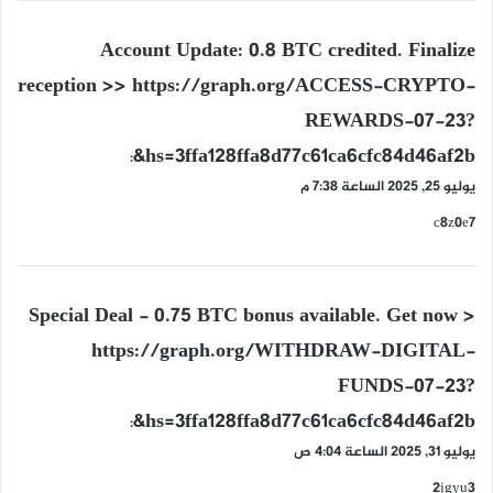
ي
Account Update: 0.8 BTC credited. Finalize
ق
reception >> https://graph.org/ACCESS-CRYPTO-
و
REWARDS-07-23?
ل
hs=3ffa128ffa8d77c61ca6cfc84d46af2b&
:
يوليو 25, 2025 الساعة 7:38 م
c8z0e7
ي
Special Deal - 0.75 BTC bonus available. Get now >
ق
https://graph.org/WITHDRAW-DIGITAL-
و
FUNDS-07-23?
ل
hs=3ffa128ffa8d77c61ca6cfc84d46af2b&
:
يوليو 31, 2025 الساعة 4:04 ص
2jgyu3