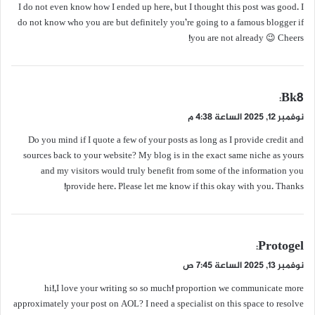
I do not even know how I ended up here, but I thought this post was good. I
ل
do not know who you are but definitely you’re going to a famous blogger if
you are not already 😉 Cheers!
ي
Bk8
:
ق
نوفمبر 12, 2025 الساعة 4:38 م
و
Do you mind if I quote a few of your posts as long as I provide credit and
ل
sources back to your website? My blog is in the exact same niche as yours
and my visitors would truly benefit from some of the information you
provide here. Please let me know if this okay with you. Thanks!
ي
Protogel
:
ق
نوفمبر 13, 2025 الساعة 7:45 ص
و
hi!,I love your writing so so much! proportion we communicate more
ل
approximately your post on AOL? I need a specialist on this space to resolve