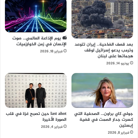
📻 يوم الإذاعة العالمي… صوت
الإنسان في زمن الخوارزميات
بعد قصف الضاحية.. إيران تتوعد
وترمب يدعو إسرائيل لوقف
فبراير 18, 2026
هجماتها على لبنان
يونيو 14, 2026
جولي كاي براون… الصحفية التي
last ahot حين تصبح غزة في قلب
كسرت جدار الصمت في قضية
الصورة الأخيرة
إبستين
فبراير 4, 2026
فبراير 8, 2026