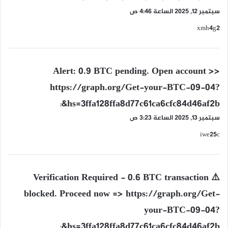
سبتمبر 12, 2025 الساعة 4:46 ص
xmh4g2
ي
Alert: 0.9 BTC pending. Open account >>
ق
https://graph.org/Get-your-BTC-09-04?
و
hs=3ffa128ffa8d77c61ca6cfc84d46af2b&
ل
:
سبتمبر 13, 2025 الساعة 3:23 ص
iwe25c
ي
⚠️ Verification Required - 0.6 BTC transaction
ق
blocked. Proceed now => https://graph.org/Get-
و
your-BTC-09-04?
ل
hs=3ffa128ffa8d77c61ca6cfc84d46af2b&
: