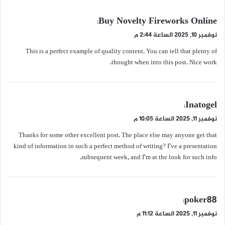
ي
Buy Novelty Fireworks Online
:
ق
نوفمبر 10, 2025 الساعة 2:44 م
و
This is a perfect example of quality content. You can tell that plenty of
ل
thought when into this post. Nice work.
ي
Inatogel
:
ق
نوفمبر 11, 2025 الساعة 10:05 م
و
Thanks for some other excellent post. The place else may anyone get that
ل
kind of information in such a perfect method of writing? I’ve a presentation
subsequent week, and I’m at the look for such info.
ي
poker88
:
ق
نوفمبر 11, 2025 الساعة 11:12 م
و