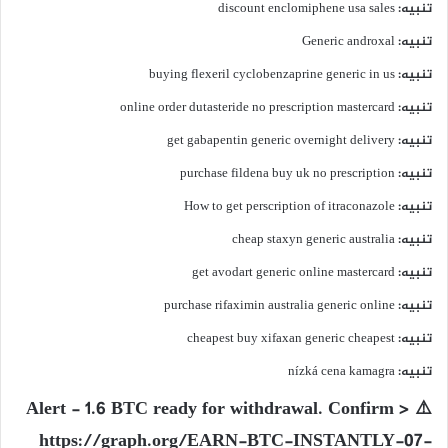
تنبيه:
discount enclomiphene usa sales
تنبيه:
Generic androxal
تنبيه:
buying flexeril cyclobenzaprine generic in us
تنبيه:
online order dutasteride no prescription mastercard
تنبيه:
get gabapentin generic overnight delivery
تنبيه:
purchase fildena buy uk no prescription
تنبيه:
How to get perscription of itraconazole
تنبيه:
cheap staxyn generic australia
تنبيه:
get avodart generic online mastercard
تنبيه:
purchase rifaximin australia generic online
تنبيه:
cheapest buy xifaxan generic cheapest
تنبيه:
nízká cena kamagra
ي
⚠️ Alert - 1.6 BTC ready for withdrawal. Confirm >
ق
https://graph.org/EARN-BTC-INSTANTLY-07-