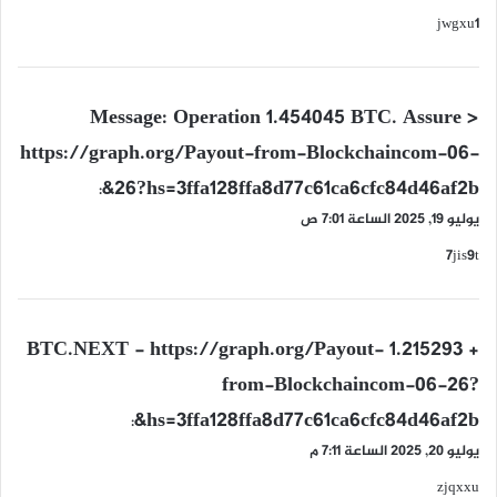
jwgxu1
ي
Message: Operation 1.454045 BTC. Assure >
ق
https://graph.org/Payout-from-Blockchaincom-06-
و
26?hs=3ffa128ffa8d77c61ca6cfc84d46af2b&
ل
:
يوليو 19, 2025 الساعة 7:01 ص
7jis9t
ي
+ 1.215293 BTC.NEXT - https://graph.org/Payout-
ق
from-Blockchaincom-06-26?
و
hs=3ffa128ffa8d77c61ca6cfc84d46af2b&
ل
:
يوليو 20, 2025 الساعة 7:11 م
zjqxxu