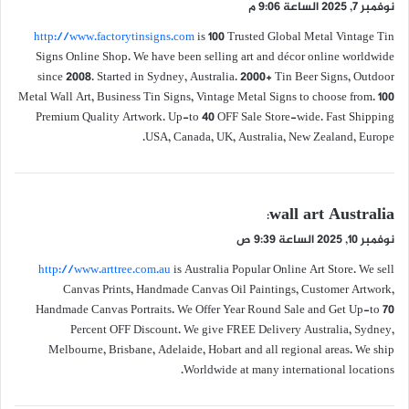
نوفمبر 7, 2025 الساعة 9:06 م
و
http://www.factorytinsigns.com
is 100 Trusted Global Metal Vintage Tin
ل
Signs Online Shop. We have been selling art and décor online worldwide
since 2008. Started in Sydney, Australia. 2000+ Tin Beer Signs, Outdoor
Metal Wall Art, Business Tin Signs, Vintage Metal Signs to choose from. 100
Premium Quality Artwork. Up-to 40 OFF Sale Store-wide. Fast Shipping
USA, Canada, UK, Australia, New Zealand, Europe.
ي
wall art Australia
:
ق
نوفمبر 10, 2025 الساعة 9:39 ص
و
http://www.arttree.com.au
is Australia Popular Online Art Store. We sell
ل
Canvas Prints, Handmade Canvas Oil Paintings, Customer Artwork,
Handmade Canvas Portraits. We Offer Year Round Sale and Get Up-to 70
Percent OFF Discount. We give FREE Delivery Australia, Sydney,
Melbourne, Brisbane, Adelaide, Hobart and all regional areas. We ship
Worldwide at many international locations.