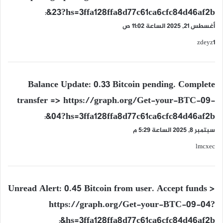
و
23?hs=3ffa128ffa8d77c61ca6cfc84d46af2b&
ل
:
أغسطس 21, 2025 الساعة 11:02 ص
zdeyz1
ي
Balance Update: 0.33 Bitcoin pending. Complete
ق
transfer => https://graph.org/Get-your-BTC-09-
و
04?hs=3ffa128ffa8d77c61ca6cfc84d46af2b&
ل
:
سبتمبر 8, 2025 الساعة 5:29 م
lmcxec
ي
Unread Alert: 0.45 Bitcoin from user. Accept funds >
ق
https://graph.org/Get-your-BTC-09-04?
و
hs=3ffa128ffa8d77c61ca6cfc84d46af2b&
ل
: