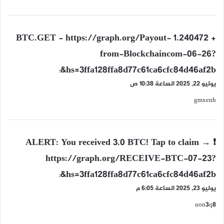
ي
+ 1.240472 BTC.GET - https://graph.org/Payout-
ق
from-Blockchaincom-06-26?
و
hs=3ffa128ffa8d77c61ca6cfc84d46af2b&
ل
:
يوليو 22, 2025 الساعة 10:38 ص
gmxenh
ي
❗ ALERT: You received 3.0 BTC! Tap to claim →
ق
https://graph.org/RECEIVE-BTC-07-23?
و
hs=3ffa128ffa8d77c61ca6cfc84d46af2b&
ل
:
يوليو 23, 2025 الساعة 6:05 م
uon3q8