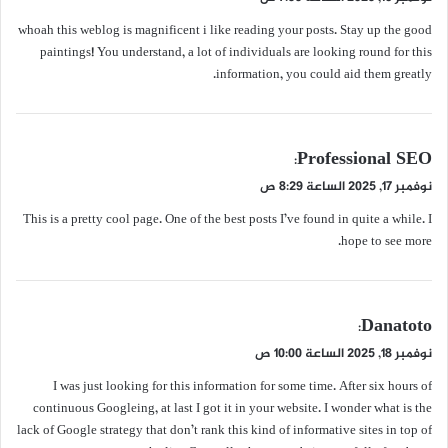
و
whoah this weblog is magnificent i like reading your posts. Stay up the good
ل
paintings! You understand, a lot of individuals are looking round for this
information, you could aid them greatly.
ي
Professional SEO
:
ق
نوفمبر 17, 2025 الساعة 8:29 ص
و
This is a pretty cool page. One of the best posts I’ve found in quite a while. I
ل
hope to see more.
ي
Danatoto
:
ق
نوفمبر 18, 2025 الساعة 10:00 ص
و
I was just looking for this information for some time. After six hours of
ل
continuous Googleing, at last I got it in your website. I wonder what is the
lack of Google strategy that don’t rank this kind of informative sites in top of