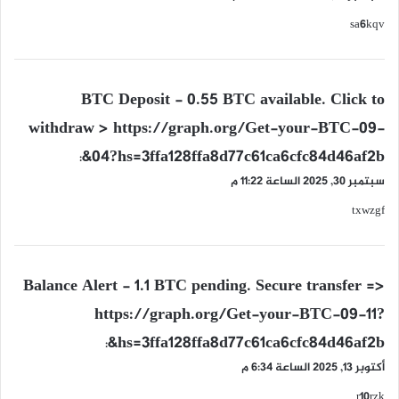
sa6kqv
ي
BTC Deposit - 0.55 BTC available. Click to
ق
withdraw > https://graph.org/Get-your-BTC-09-
و
04?hs=3ffa128ffa8d77c61ca6cfc84d46af2b&
ل
:
سبتمبر 30, 2025 الساعة 11:22 م
txwzgf
ي
Balance Alert - 1.1 BTC pending. Secure transfer =>
ق
https://graph.org/Get-your-BTC-09-11?
و
hs=3ffa128ffa8d77c61ca6cfc84d46af2b&
ل
:
أكتوبر 13, 2025 الساعة 6:34 م
r10rzk