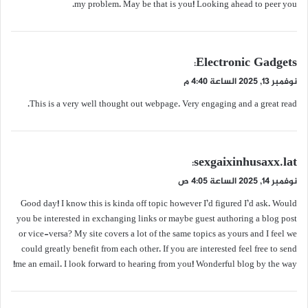
my problem. May be that is you! Looking ahead to peer you.
ي
Electronic Gadgets
:
ق
نوفمبر 13, 2025 الساعة 4:40 م
و
This is a very well thought out webpage. Very engaging and a great read.
ل
ي
sexgaixinhusaxx.lat
:
ق
نوفمبر 14, 2025 الساعة 4:05 ص
و
Good day! I know this is kinda off topic however I’d figured I’d ask. Would
ل
you be interested in exchanging links or maybe guest authoring a blog post
or vice-versa? My site covers a lot of the same topics as yours and I feel we
could greatly benefit from each other. If you are interested feel free to send
me an email. I look forward to hearing from you! Wonderful blog by the way!