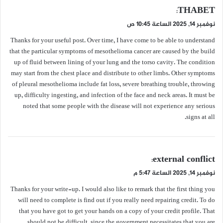
ي
THABET
:
ق
نوفمبر 14, 2025 الساعة 10:45 ص
و
Thanks for your useful post. Over time, I have come to be able to understand
ل
that the particular symptoms of mesothelioma cancer are caused by the build
up of fluid between lining of your lung and the torso cavity. The condition
may start from the chest place and distribute to other limbs. Other symptoms
of pleural mesothelioma include fat loss, severe breathing trouble, throwing
up, difficulty ingesting, and infection of the face and neck areas. It must be
noted that some people with the disease will not experience any serious
signs at all.
ي
external conflict
:
ق
نوفمبر 14, 2025 الساعة 5:47 م
و
Thanks for your write-up. I would also like to remark that the first thing you
ل
will need to complete is find out if you really need repairing credit. To do
that you have got to get your hands on a copy of your credit profile. That
should not be difficult, since the government necessitates that you are