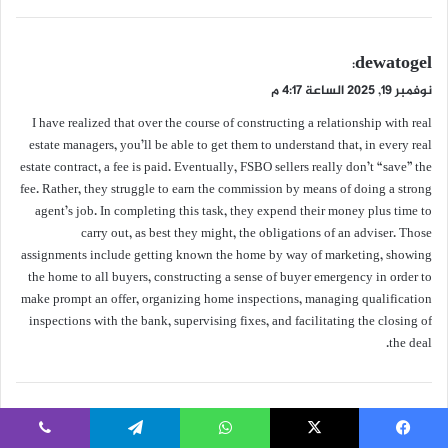
ي
dewatogel
:
ق
نوفمبر 19, 2025 الساعة 4:17 م
و
I have realized that over the course of constructing a relationship with real
ل
estate managers, you’ll be able to get them to understand that, in every real
estate contract, a fee is paid. Eventually, FSBO sellers really don’t “save” the
fee. Rather, they struggle to earn the commission by means of doing a strong
agent’s job. In completing this task, they expend their money plus time to
carry out, as best they might, the obligations of an adviser. Those
assignments include getting known the home by way of marketing, showing
the home to all buyers, constructing a sense of buyer emergency in order to
make prompt an offer, organizing home inspections, managing qualification
inspections with the bank, supervising fixes, and facilitating the closing of
the deal.
ي
Jonitogel
:
ق
يسبوك
‫X
واتساب
تيلقرام
ڤايبر