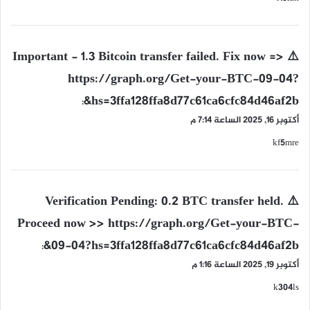
ي
⚠️ Important - 1.3 Bitcoin transfer failed. Fix now =>
ق
https://graph.org/Get-your-BTC-09-04?
و
hs=3ffa128ffa8d77c61ca6cfc84d46af2b&
ل
:
أكتوبر 16, 2025 الساعة 7:14 م
kf5mre
ي
⚠️ Verification Pending: 0.2 BTC transfer held.
ق
Proceed now >> https://graph.org/Get-your-BTC-
و
09-04?hs=3ffa128ffa8d77c61ca6cfc84d46af2b&
ل
:
أكتوبر 19, 2025 الساعة 1:16 م
k304ls