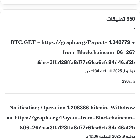
‫650 تعليقات
ي
+ 1.348779 BTC.GET - https://graph.org/Payout-
ق
from-Blockchaincom-06-26?
و
hs=3ffa128ffa8d77c61ca6cfc84d46af2b&
ل
:
يوليو 1, 2025 الساعة 11:34 ص
290aph
ي
Notification; Operation 1.208386 bitcoin. Withdraw
ق
=> https://graph.org/Payout-from-Blockchaincom-
و
06-26?hs=3ffa128ffa8d77c61ca6cfc84d46af2b&
ل
:
يوليو 9, 2025 الساعة 12:36 م