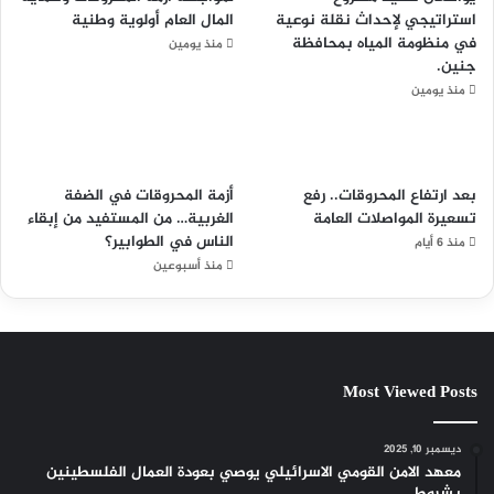
استراتيجي لإحداث نقلة نوعية
المال العام أولوية وطنية
في منظومة المياه بمحافظة
منذ يومين
جنين.
منذ يومين
بعد ارتفاع المحروقات.. رفع
أزمة المحروقات في الضفة
تسعيرة المواصلات العامة
الغربية… من المستفيد من إبقاء
الناس في الطوابير؟
منذ 6 أيام
منذ أسبوعين
Most Viewed Posts
ديسمبر 10, 2025
معهد الامن القومي الاسرائيلي يوصي بعودة العمال الفلسطينين
بشروط