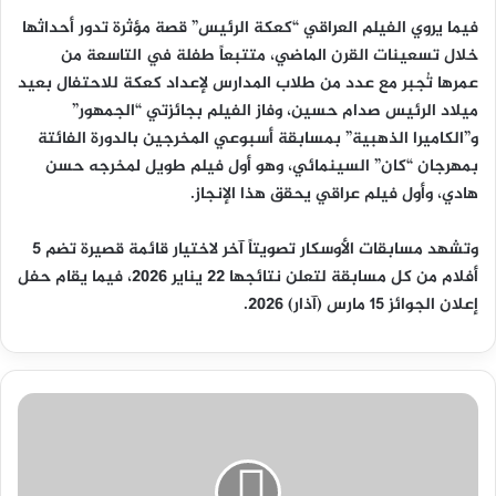
فيما يروي الفيلم العراقي “كعكة الرئيس” قصة مؤثرة تدور أحداثها
خلال تسعينات القرن الماضي، متتبعاً طفلة في التاسعة من
عمرها تُجبر مع عدد من طلاب المدارس لإعداد كعكة للاحتفال بعيد
ميلاد الرئيس صدام حسين، وفاز الفيلم بجائزتي “الجمهور”
و”الكاميرا الذهبية” بمسابقة أسبوعي المخرجين بالدورة الفائتة
بمهرجان “كان” السينمائي، وهو أول فيلم طويل لمخرجه حسن
هادي، وأول فيلم عراقي يحقق هذا الإنجاز.
وتشهد مسابقات الأوسكار تصويتاً آخر لاختيار قائمة قصيرة تضم 5
أفلام من كل مسابقة لتعلن نتائجها 22 يناير 2026، فيما يقام حفل
إعلان الجوائز 15 مارس (آذار) 2026.
د.
إسطيفان
سلامة…
من