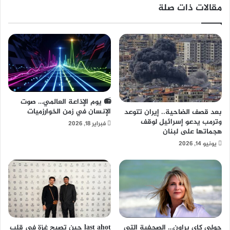
مقالات ذات صلة
📻 يوم الإذاعة العالمي… صوت
الإنسان في زمن الخوارزميات
بعد قصف الضاحية.. إيران تتوعد
وترمب يدعو إسرائيل لوقف
فبراير 18, 2026
هجماتها على لبنان
يونيو 14, 2026
جولي كاي براون… الصحفية التي
last ahot حين تصبح غزة في قلب