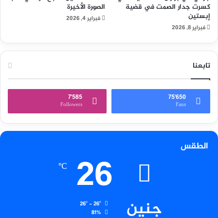
كسرت جدار الصمت في قضية
الصورة الأخيرة
إبستين
فبراير 4, 2026
فبراير 8, 2026
تابعنا
7٬585
75٬650
Followers
Fans
الطقس
26
℃
جنين
26º - 26º
81%