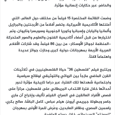
والحاضر، عبر حكايات إنسانية مؤثرة.
وضمت القائمة المختصرة 15 فيلماً من مختلف دول العالم، التي
أعلنتها الأكاديمية الأميركية، وتضم أفلاماً من الأرجنتين والبرازيل
وألمانيا واليابان وإسبانيا وكوريا الجنوبية وسويسرا وتايوان، وتم
اختيارها من قبل أعضاء أكاديمية الفنون والعلوم والصور المتحركة
-المنظمة لجوائز الأوسكار- من بين 86 فيلماً، وقد شاركت الأفلام
العربية الأربعة بمهرجانات دولية كبرى وحازت جوائز عديدة
واهتماماً لافتاً.
ويتتبع فيلم “فلسطين 36” حياة الفلسطينيين في ثلاثينات
القرن الماضي مازجاً بين الروائي والتوثيقي لوقائع سياسية
واجتماعية شهدتها تلك الفترة، عبر دراما تاريخية مؤثرة تدور
أحداثها خلال فترة الانتداب البريطاني على فلسطين، مركزاً على
قصص الأفراد العالقين في الصراع، الفيلم تأليف وإخراج آن ماري
جاسر وبطولة جيريمي آيرونز، هيام عباس، كامل الباشا، صالح بكري،
ياسمين المصري، وظافر العابدين، وعُرض للمرة الأولى بمهرجان
“تورونتو” السينمائي خلال دورته الماضية.