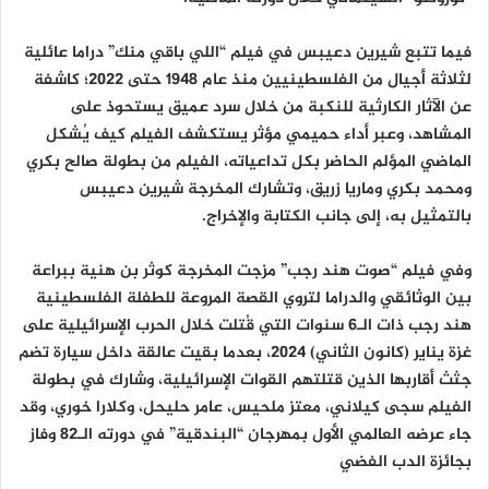
فيما تتبع شيرين دعيبس في فيلم “اللي باقي منك” دراما عائلية
لثلاثة أجيال من الفلسطينيين منذ عام 1948 حتى 2022؛ كاشفة
عن الآثار الكارثية للنكبة من خلال سرد عميق يستحوذ على
المشاهد، وعبر أداء حميمي مؤثر يستكشف الفيلم كيف يُشكل
الماضي المؤلم الحاضر بكل تداعياته، الفيلم من بطولة صالح بكري
ومحمد بكري وماريا زريق، وتشارك المخرجة شيرين دعيبس
بالتمثيل به، إلى جانب الكتابة والإخراج.
وفي فيلم “صوت هند رجب” مزجت المخرجة كوثر بن هنية ببراعة
بين الوثائقي والدراما لتروي القصة المروعة للطفلة الفلسطينية
هند رجب ذات الـ6 سنوات التي قُتلت خلال الحرب الإسرائيلية على
غزة يناير (كانون الثاني) 2024، بعدما بقيت عالقة داخل سيارة تضم
جثث أقاربها الذين قتلتهم القوات الإسرائيلية، وشارك في بطولة
الفيلم سجى كيلاني، معتز ملحيس، عامر حليحل، وكلارا خوري، وقد
جاء عرضه العالمي الأول بمهرجان “البندقية” في دورته الـ82 وفاز
بجائزة الدب الفضي