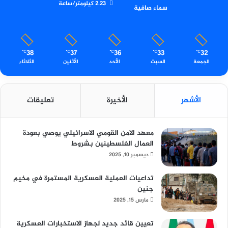
2.23 كيلومتر/ساعة
سماء صافية
38
37
36
33
32
℃
℃
℃
℃
℃
الجمعة
السبت
الأحد
الأثنين
الثلاثاء
الأشهر
الأخيرة
تعليقات
معهد الامن القومي الاسرائيلي يوصي بعودة
العمال الفلسطينين بشروط
ديسمبر 10, 2025
تداعيات العملية العسكرية المستمرة في مخيم
جنين
مارس 15, 2025
تعيين قائد جديد لجهاز الاستخبارات العسكرية