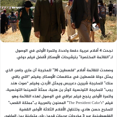
نجحت 4 أفلام عربية دفعة واحدة، وللمرة الأولى في الوصول
لـ”القائمة المختصرة” بترشيحات الأوسكار لأفضل فيلم دولي.
وصعدت للقائمة أفلام “فلسطين 36” للمخرجة آن ماري جاسر، الذي
يمثل دولة فلسطين في منافسات الأوسكار، وفيلم “اللي باقي
منك” للمخرجة شيرين دعيبس ويمثل الأردن، وفيلم “صوت هند
رجب” للمخرجة التونسية كوثر بن هنية، ممثلاً للسينما التونسية،
وللمرة الأولى ينجح فيلم عراقي في الوصول لهذه القائمة وهو
فيلم “The President Cake’s” المعنون بالعربية بـ”مملكة القصب”
للمخرج حسن هادي، وتتناول الأفلام الثلاثة الأولى القضية
الفلسطينية عبر 3 مخرجات عربيات قدمن رؤى متباينة بين الماضي