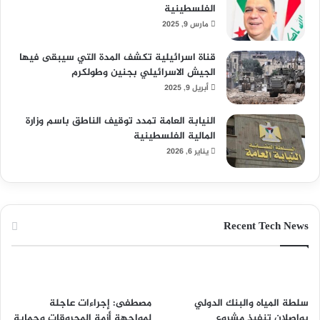
الفلسطينية
مارس 9, 2025
قناة اسرائيلية تكشف المدة التي سيبقى فيها
الجيش الاسرائيلي بجنين وطولكرم
أبريل 9, 2025
النيابة العامة تمدد توقيف الناطق باسم وزارة
المالية الفلسطينية
يناير 6, 2026
Recent Tech News
سلطة المياه والبنك الدولي
مصطفى: إجراءات عاجلة
يواصلان تنفيذ مشروع
لمواجهة أزمة المحروقات وحماية