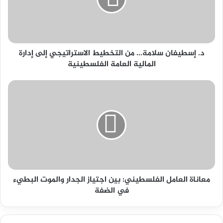
التخطيط
الاستراتيجي
إلى
إدارة
المالية
العامة
د. إسطيفان سلامة… من التخطيط الاستراتيجي إلى إدارة
الفلسطينية
المالية العامة الفلسطينية
معاناة
العامل
الفلسطيني:
بين
اجتياز
الجدار
والموت
البطيء
في
الضفة
معاناة العامل الفلسطيني: بين اجتياز الجدار والموت البطيء
في الضفة