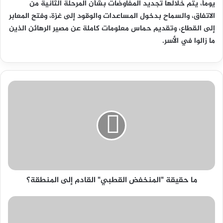
يوماً، يتم خلالها تجديد المفاوضات بشأن المرحلة الثانية من
الاتفاق، والسماح بدخول المساعدات والوقود إلى غزة، وفتح المعابر
إلى القطاع، وتقديم حماس معلومات كاملة عن مصير الرهائن الذين
ما زالوا في الأسر.
ما
حقيقة
"المنخفض
القطبي"
القادم
إلى
المنطقة؟
ما حقيقة "المنخفض القطبي" القادم إلى المنطقة؟
الاحتلال
يواصل
عدوانه