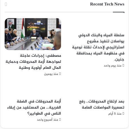
Recent Tech News
سلطة المياه والبنك الدولي
يواصلان تنفيذ مشروع
استراتيجي لإحداث نقلة نوعية
في منظومة المياه بمحافظة
مصطفى: إجراءات عاجلة
جنين.
لمواجهة أزمة المحروقات وحماية
منذ يوم واحد
المال العام أولوية وطنية
منذ يومين
بعد ارتفاع المحروقات.. رفع
أزمة المحروقات في الضفة
تسعيرة المواصلات العامة
الغربية… من المستفيد من إبقاء
الناس في الطوابير؟
منذ 5 أيام
منذ أسبوع واحد