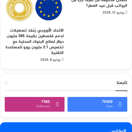
تتمكن الحكومة من صرف جزء من
الرواتب قبل عيد الفطر؟
يونيو 12, 2026
الاتحاد الأوروبي يُنفذ تسهيلات
لدعم فلسطين بقيمة 395 مليون
دولار لصالح البنوك المحلية مع
تخصيص 2.1 مليون يورو للمساعدة
التقنية
يونيو 8, 2026
تابعنا
7٬585
75٬650
Followers
Fans
الطقس