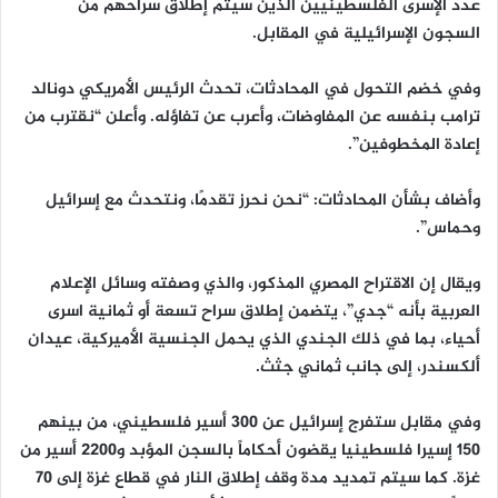
عدد الإسرى الفلسطينيين الذين سيتم إطلاق سراحهم من
السجون الإسرائيلية في المقابل.
وفي خضم التحول في المحادثات، تحدث الرئيس الأمريكي دونالد
ترامب بنفسه عن المفاوضات، وأعرب عن تفاؤله. وأعلن “نقترب من
إعادة المخطوفين”.
وأضاف بشأن المحادثات: “نحن نحرز تقدمًا، ونتحدث مع إسرائيل
وحماس”.
ويقال إن الاقتراح المصري المذكور، والذي وصفته وسائل الإعلام
العربية بأنه “جدي”، يتضمن إطلاق سراح تسعة أو ثمانية اسرى
أحياء، بما في ذلك الجندي الذي يحمل الجنسية الأميركية، عيدان
ألكسندر، إلى جانب ثماني جثث.
وفي مقابل ستفرج إسرائيل عن 300 أسير فلسطيني، من بينهم
150 إسيرا فلسطينيا يقضون أحكاماً بالسجن المؤبد و2200 أسير من
غزة. كما سيتم تمديد مدة وقف إطلاق النار في قطاع غزة إلى 70