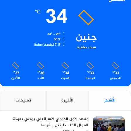
34
℃
جنين
34º - 25º
50%
7.17 كيلومتر/ساعة
سماء صافية
37
36
34
33
33
℃
℃
℃
℃
℃
الخميس
الجمعة
السبت
الأحد
الأثنين
الأشهر
الأخيرة
تعليقات
معهد الامن القومي الاسرائيلي يوصي بعودة
العمال الفلسطينين بشروط