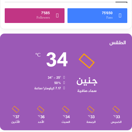
7٬585
75٬650
Followers
Fans
الطقس
34
℃
جنين
34º - 25º
50%
7.17 كيلومتر/ساعة
سماء صافية
37
36
34
33
33
℃
℃
℃
℃
℃
الخميس
الجمعة
السبت
الأحد
الأثنين