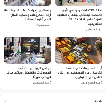
لجنة الانتخابات وبرنامج الأمم
مصطفى: إجراءات عاجلة لمواجهة
المتحدة الإنمائي يوقعان اتفاقية
أزمة المحروقات وحماية المال
لتعزيز جاهزية الانتخابات
العام أولوية وطنية
التشريعية
منذ يومين
منذ ساعتين
أزمة المحروقات في الضفة
مجلس الوزراء يبحث أزمة
الغربية… من المستفيد من إبقاء
المحروقات والشيكل ويؤكد صرف
الناس في الطوابير؟
الرواتب قريبًا
منذ أسبوع واحد
منذ أسبوعين
تابعنا