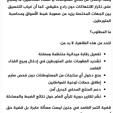
على تكرار الانتهاكات دون رادع حقيقي. كما أن غياب التنسيق
بين الجهات المختصة يزيد من صعوبة ضبط الأسواق ومحاسبة
المتورطين.
ما المطلوب؟
للحد من هذه الظاهرة، لا بد من:
تفعيل رقابة ميدانية منتظمة ومعلنة
تشديد العقوبات على المتورطين في إدخال وبيع الغذاء
الفاسد
منع دخول أي منتجات من المستوطنات دون فحص صارم
إطلاق حملات توعية للمواطنين
دعم المنتج المحلي كبديل آمن
نشر تقارير دورية للرأي العام حول نتائج الضبط والمساءلة
قضية التمر الفاسد في جنين ليست مسألة عابرة، بل قضية حق