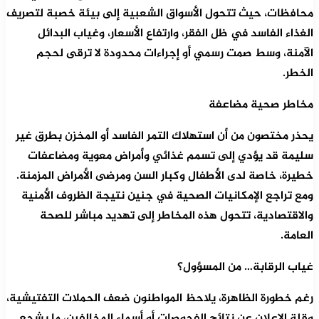
محافظات، حيث تتحول الأسواق الشعبية إلى بيئة خصبة لتصريف
الغذاء الفاسد في ظل الفقر، وارتفاع الأسعار، وغياب البدائل
الآمنة، وسط صمت رسمي أو إجراءات محدودة لا ترقى لحجم
الخطر.
مخاطر صحية مضاعفة
يحذر مختصون من أن استهلاك التمر الفاسد أو المخزن بطرق غير
سليمة قد يؤدي إلى تسمم غذائي وأمراض معوية ومضاعفات
خطيرة، خاصة لدى الأطفال وكبار السن ومرضى الأمراض المزمنة.
ومع تراجع الإمكانيات الصحية في جنين نتيجة الظروف الأمنية
والاقتصادية، تتحول هذه المخاطر إلى تهديد مباشر للصحة
العامة.
غياب الرقابة… من المسؤول؟
رغم خطورة الظاهرة، يلاحظ المواطنون ضعف الحملات التفتيشية،
وقلة الإعلان عن نتائج الفحوصات أو أسماء المخالفين، ما يشجع