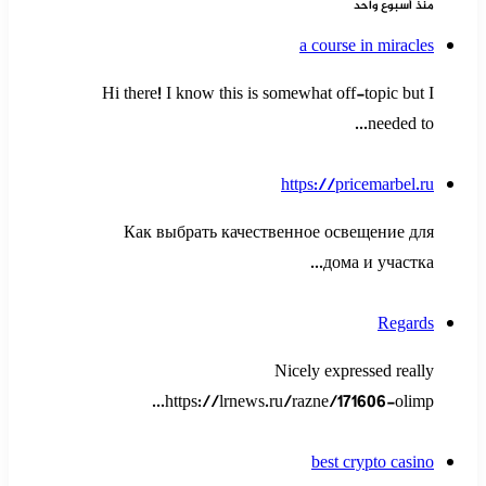
منذ أسبوع واحد
a course in miracles
Hi there! I know this is somewhat off-topic but I
needed to...
https://pricemarbel.ru
Как выбрать качественное освещение для
дома и участка...
Regards
Nicely expressed really
https://lrnews.ru/razne/171606-olimp...
best crypto casino