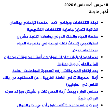
الخميس, أغسطس 6 2026
أخبار عاجلة
لجنة الانتخابات وبرنامج الأمم المتحدة الإنمائي يوقعان
اتفاقية لتعزيز جاهزية الانتخابات التشريعية
سلطة المياه والبنك الدولي يواصلان تنفيذ مشروع
استراتيجي لإحداث نقلة نوعية في منظومة المياه
بمحافظة جنين.
مصطفى: إجراءات عاجلة لمواجهة أزمة المحروقات وحماية
المال العام أولوية وطنية
بعد ارتفاع المحروقات.. رفع تسعيرة المواصلات العامة
أزمة المحروقات في الضفة الغربية… من المستفيد من إبقاء
الناس في الطوابير؟
مجلس الوزراء يبحث أزمة المحروقات والشيكل ويؤكد صرف
الرواتب قريبًا
إسرائيل: استقدمنا 5 آلاف عامل أجنبي بدل العمال