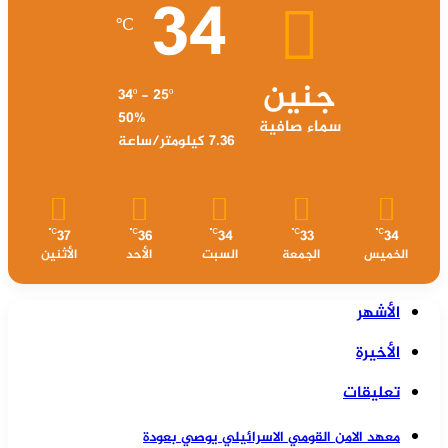
34
℃
جنين
34º - 25º
50%
سماء صافية
7.36 كيلومتر/ساعة
37
36
34
33
34
℃
℃
℃
℃
℃
الخميس
الجمعة
السبت
الأحد
الأثنين
الأشهر
الأخيرة
تعليقات
معهد الامن القومي الاسرائيلي يوصي بعودة