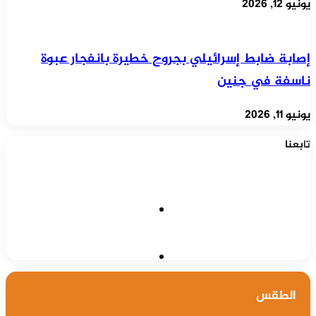
يونيو 12, 2026
إصابة ضابط إسرائيلي بجروح خطيرة بانفجار عبوة
ناسفة في جنين
يونيو 11, 2026
تابعنا
75٬650
Fans
7٬585
Followers
الطقس