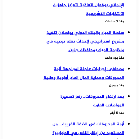
الإنمائي يوقعان اتفاقية لتعزيز جاهزية
الانتخابات التشريعية
منذ 3 ساعات
سلطة المياه والبنك الدولي يواصلان تنفيذ
مشروع استراتيجي لإحداث نقلة نوعية في
منظومة المياه بمحافظة جنين.
منذ يوم واحد
مصطفى: إجراءات عاجلة لمواجهة أزمة
المحروقات وحماية المال العام أولوية وطنية
منذ يومين
بعد ارتفاع المحروقات.. رفع تسعيرة
المواصلات العامة
منذ 5 أيام
أزمة المحروقات في الضفة الغربية… من
المستفيد من إبقاء الناس في الطوابير؟