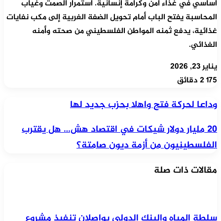
أساسي في غذاء آمن وكرامة إنسانية. استمرار الصمت وغياب
المحاسبة يفتح الباب أمام تحويل الضفة الغربية إلى مكب نفايات
غذائية، يدفع ثمنه المواطن الفلسطيني من صحته وأمنه
الغذائي.
يناير 23, 2026
175
2 دقائق
وداعا
وداعا لحركة فتح واهلا بحزب جديد لها
لحركة
20
20 مليار دولار شيكات في اقتصاد هش… هل يقترب
فتح
مليار
الفلسطينيون من أزمة ديون صامتة؟
واهلا
دولار
بحزب
مقالات ذات صلة
شيكات
جديد
في
لها
اقتصاد
هش…
سلطة المياه والبنك الدولي يواصلان تنفيذ مشروع