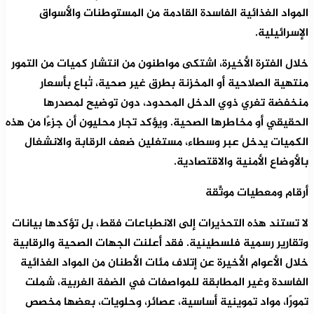
المواد الغذائية الفاسدة القادمة من المستوطنات والأسواق
الإسرائيلية.
خلال الفترة الأخيرة، اشتكى مواطنون من انتشار كميات من التمور
منتهية الصلاحية أو المخزنة بطرق غير صحية، تُباع بأسعار
منخفضة تغري ذوي الدخل المحدود، دون توضيح لمصدرها
الحقيقي أو مخاطرها الصحية. ويؤكد تجار محليون أن جزءًا من هذه
الكميات يدخل عبر وسطاء، مستغلين ضعف الرقابة والانشغال
بالأوضاع الأمنية والاقتصادية.
أرقام ومعطيات موثَّقة
لا تستند هذه التحذيرات إلى الانطباعات فقط، بل تؤكدها بيانات
وتقارير رسمية فلسطينية. فقد أعلنت الجهات الصحية والرقابية
خلال الأعوام الأخيرة عن إتلاف مئات الأطنان من المواد الغذائية
الفاسدة وغير المطابقة للمواصفات في الضفة الغربية، شملت
تمورًا، مواد تموينية أساسية، عصائر، وحلويات، بعضها مخصص