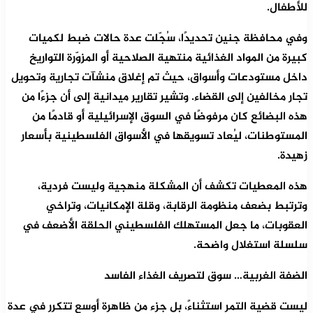
للأطفال.
وفي محافظة جنين تحديدًا، سُجّلت عدة حالات ضبط لكميات
كبيرة من المواد الغذائية منتهية الصلاحية أو المزوّرة التواريخ
داخل مستودعات وأسواق، حيث تم إغلاق منشآت تجارية وتحويل
تجار مخالفين إلى القضاء. وتشير تقارير ميدانية إلى أن جزءًا من
هذه البضائع كان مرفوضًا في السوق الإسرائيلية أو قادمًا من
المستوطنات، ليُعاد تسويقها في الأسواق الفلسطينية بأسعار
زهيدة.
هذه المعطيات تكشف أن المشكلة منهجية وليست فردية،
وترتبط بضعف منظومة الرقابة، وقلة الإمكانيات، وتراخي
العقوبات، ما جعل المستهلك الفلسطيني الحلقة الأضعف في
سلسلة استغلال واضحة.
الضفة الغربية… سوق لتصريف الغذاء الفاسد
ليست قضية التمر استثناءً، بل جزء من ظاهرة أوسع تتكرر في عدة