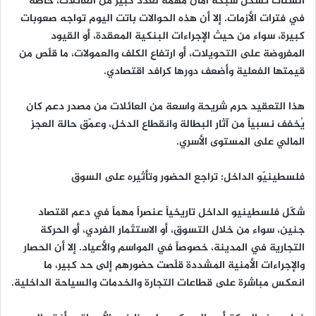
الشتات تشكّل شبكة أمان مهمة لعدد كبير من العائلات، خاصة
في فترات الأزمات. إلا أن هذه الحوالات باتت اليوم تواجه صعوبات
كبيرة، سواء من حيث الإجراءات البنكية المعقدة، أو القيود
المفروضة على التحويلات، أو ارتفاع الكلف والعمولات، ما قلّص من
قيمتها الفعلية وأضعف دورها كرافد اقتصادي.
هذا التعقيد حرم شريحة واسعة من العائلات من مصدر دعم كان
يُخفف نسبياً من آثار البطالة وانقطاع الدخل، وعمّق حالة العجز
المالي على المستوى الأسري.
فلسطينيّو الداخل: تراجع الحضور وتأثيره على السوق
شكّل فلسطينيو الداخل تاريخياً عنصراً مهماً في دعم اقتصاد
جنين، سواء من خلال التسوق، أو الاستثمار الفردي، أو الحركة
التجارية في المدينة، خصوصاً في المواسم والأعياد. إلا أن الحصار
والإجراءات الأمنية المشددة قلّصت حضورهم إلى حد كبير، ما
انعكس مباشرة على قطاعات التجارة والخدمات والسياحة الداخلية.