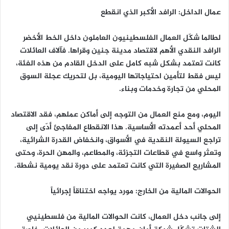
عمال الداخل: الرافد الأكبر الذي انقطع
لطالما شكّل العمال الفلسطينيون العاملون داخل الخط الأخضر
الرافد النقدي الأهم لاقتصاد مدينة جنين وقراها. فآلاف العائلات
كانت تعتمد بشكل شبه كامل على الدخل القادم من هذه الفئة،
ليس فقط لتأمين احتياجاتها اليومية، بل لتحريك عجلة السوق
المحلي من تجارة وخدمات وبناء.
اليوم، ومع منع العمال من التوجه إلى أماكن عملهم، فقد الاقتصاد
المحلي أحد أعمدته الأساسية. هذا الانقطاع المفاجئ أدّى إلى
تراجع السيولة النقدية في الأسواق، وانخفاض القدرة الشرائية،
وتعثر واسع في قطاعات التجزئة، والمطاعم، والمهن الحرة، وحتى
المشاريع الصغيرة التي كانت تعتمد على دورة نقد يومية نشطة.
الحوالات المالية من الخارج: مورد يواجه اختناقاً إجرائياً
إلى جانب دخل العمال، كانت الحوالات المالية من فلسطينيي