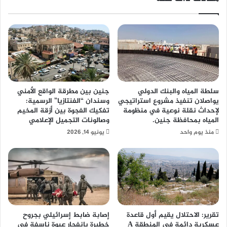
سلطة المياه والبنك الدولي
جنين بين مطرقة الواقع الأمني
يواصلان تنفيذ مشروع استراتيجي
وسندان “الفنتازيا” الرسمية:
لإحداث نقلة نوعية في منظومة
تفكيك الفجوة بين أزقة المخيم
المياه بمحافظة جنين.
وصالونات التجميل الإعلامي
منذ يوم واحد
يونيو 14, 2026
تقرير: الاحتلال يقيم أول قاعدة
إصابة ضابط إسرائيلي بجروح
عسكرية دائمة في المنطقة A
خطيرة بانفجار عبوة ناسفة في