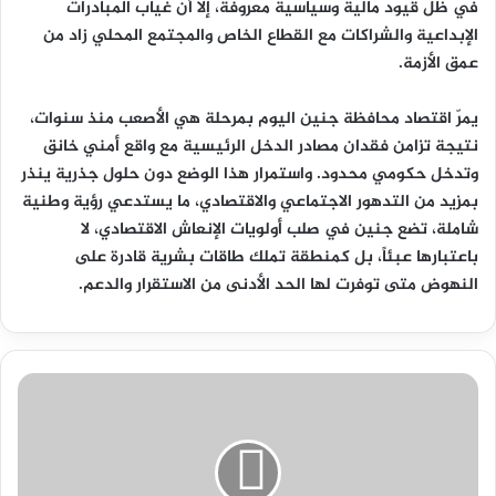
في ظل قيود مالية وسياسية معروفة، إلا أن غياب المبادرات
الإبداعية والشراكات مع القطاع الخاص والمجتمع المحلي زاد من
عمق الأزمة.
يمرّ اقتصاد محافظة جنين اليوم بمرحلة هي الأصعب منذ سنوات،
نتيجة تزامن فقدان مصادر الدخل الرئيسية مع واقع أمني خانق
وتدخل حكومي محدود. واستمرار هذا الوضع دون حلول جذرية ينذر
بمزيد من التدهور الاجتماعي والاقتصادي، ما يستدعي رؤية وطنية
شاملة، تضع جنين في صلب أولويات الإنعاش الاقتصادي، لا
باعتبارها عبئاً، بل كمنطقة تملك طاقات بشرية قادرة على
النهوض متى توفرت لها الحد الأدنى من الاستقرار والدعم.
إسرائيل:
المستوى
السياسي
يسمح
بدخول