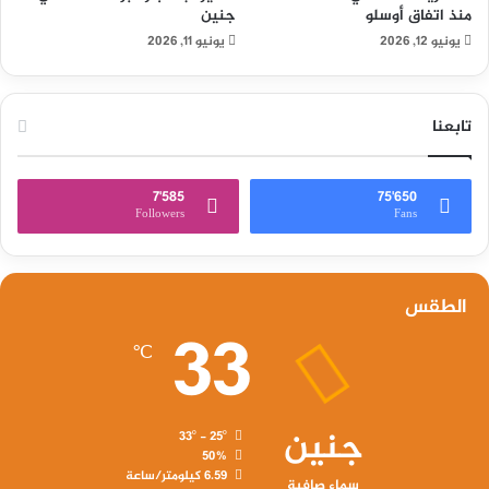
منذ اتفاق أوسلو
جنين
يونيو 12, 2026
يونيو 11, 2026
تابعنا
7٬585
75٬650
Followers
Fans
الطقس
33
℃
جنين
33º - 25º
50%
6.59 كيلومتر/ساعة
سماء صافية